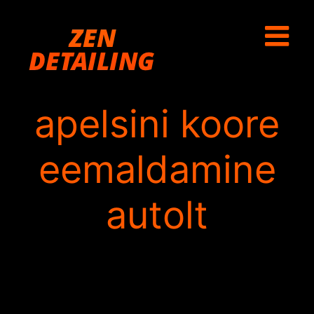
Skip
to
content
apelsini koore
eemaldamine
autolt